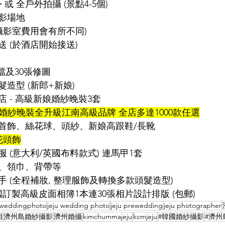
 或 全戶外拍攝 (景點4-5個)
影場地
攝影室費用會有所不同)
 (於酒店開始接送)
檔及30張修圖
造型 (新郎+新娘)
 - 高級新娘婚紗晚裝3套
婚紗晚裝
全升級江南
高級品牌 全店多達1000款任選
首飾、絲花球、頭紗、新娘高跟鞋/長靴
花頭飾
服 (意大利/英國布料款式) 連馬甲
1套
、
領巾
、
背帶等
 (全程補妝, 整理服飾及轉換多款頭髮造型)​
韓國訂製高級皮面相簿1本連30張相片設計排版 (包郵)
eweddingphoto
jeju wedding photo
jeju prewedding
jeju photographer
相
濟州島婚紗攝影
濟州婚攝
kimchummajeju
kcmjeju
#韓國婚紗攝影
#濟州