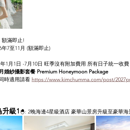
 額滿即止! 
026年7至11月 (額滿即止)
7年1月1日 -7月10日 旺季沒有附加費用 所有日子統一收費
月婚紗攝影套餐 
Premium Honeymoon Package
惠同時適用請看 
https://www.kimchumma.com/post/2027p
鳥升級1
🐣: 
2晚海邊4星級酒店 
豪華山景房
升級至
豪華海