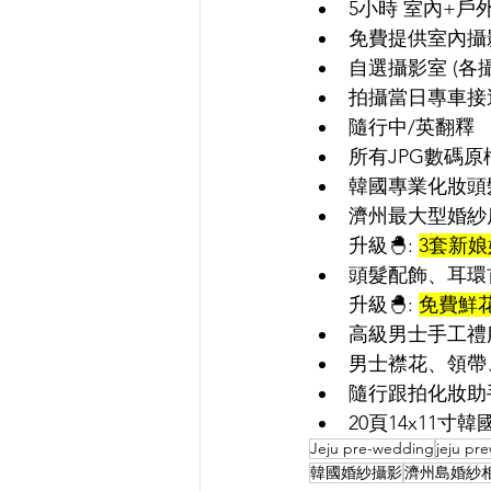
5小時 室內+戶外
免費提供室內攝
自選攝影室 (各
拍攝當日專車接送
隨行中/英翻釋
所有JPG數碼原
韓國專業化妝頭髮
濟州最大型婚紗店
升級
🐣: 
3套
新娘
頭髮配飾、耳環
升級
🐣: 
免費
鮮
高級男士
手工
禮
男士襟花
、領帶
隨行跟拍化妝助手
20頁14x11寸
Jeju pre-wedding
jeju pr
韓國婚紗攝影
濟州島婚紗