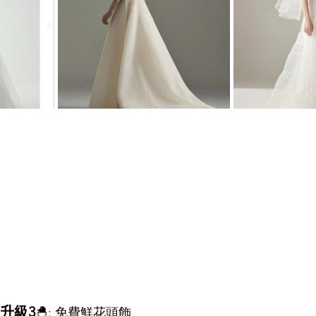
升級3
🐣: 
免費鮮花頭飾 