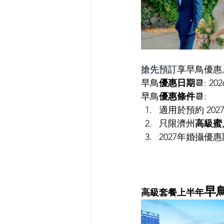
搶先預訂
享早鳥優惠,
早鳥
優惠日期
📆: 2
早鳥
優惠條件
📆: 
適用於預約 202
只限
濟州
高級蜜
2027年婚攝優
早
高級套餐
上半年