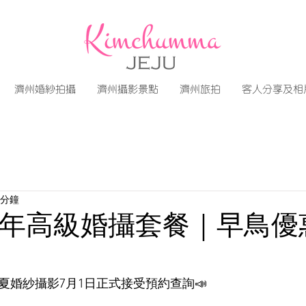
濟州婚紗拍攝
濟州攝影景點
濟州旅拍
客人分享及相
 分鐘
 上半年高級婚攝套餐｜早鳥優
春夏
婚紗攝影7月1日
正式接受預約查詢📣