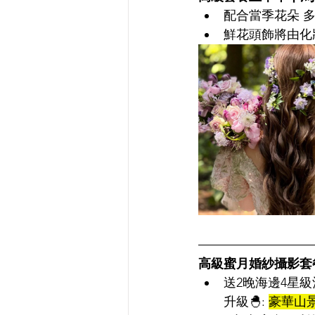
配合當季花朵 
鮮花頭飾將由化
高級蜜月婚紗攝影套
送2晚海邊4星級
升級
🐣: 
豪華山