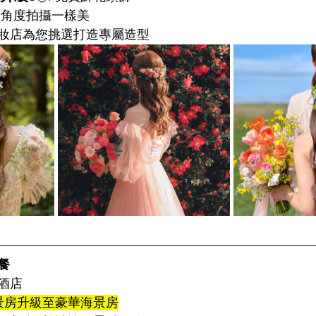
多角度拍攝一樣美
妝店為您挑選打造專屬造型
餐
酒店
景房
升級至
豪華海景房