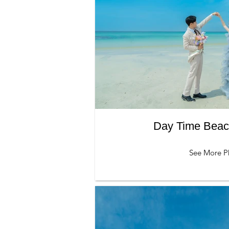
Day Time Be
See More P