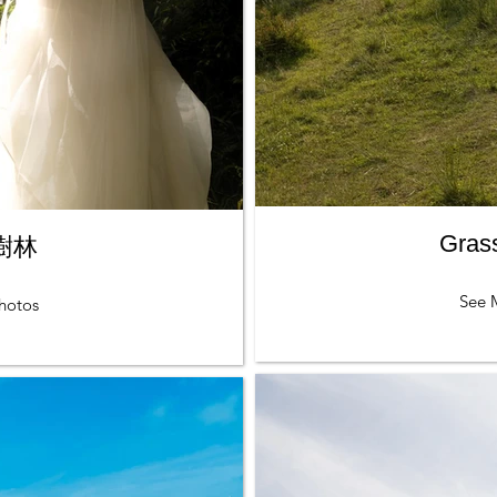
Gras
 樹林
See 
hotos