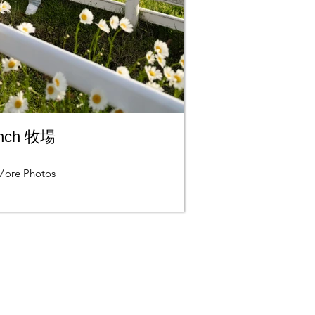
nch 牧場
More Photos