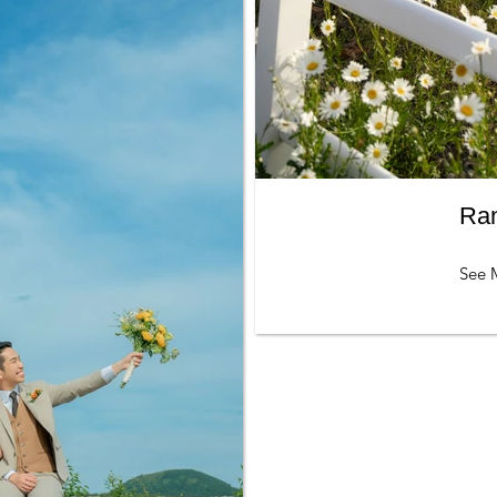
Ra
See 