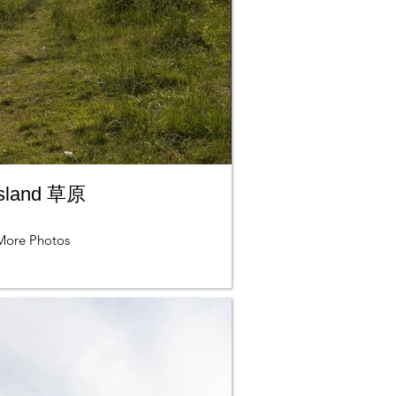
sland 草原
More Photos