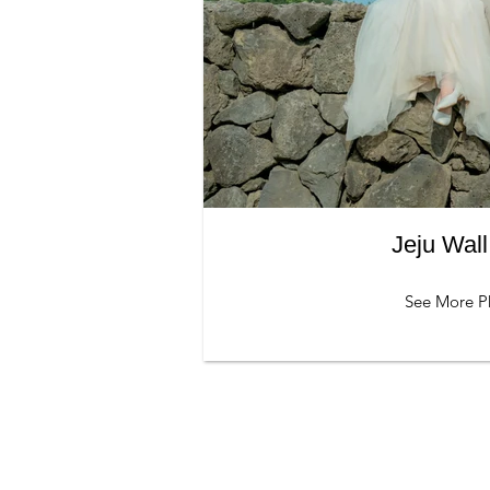
Jeju Wa
See More P