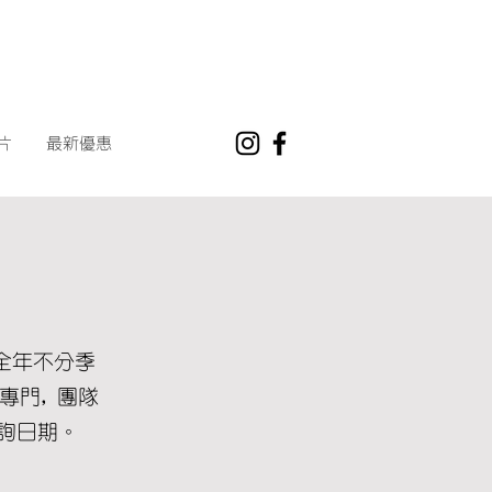
片
最新優惠
有全年不分季
專門, 團隊
查詢日期。