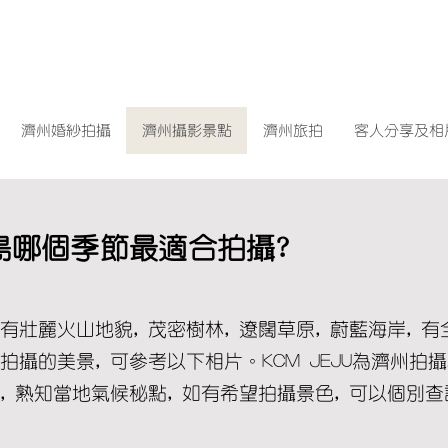
濟州婚紗拍攝
濟州攝影景點
濟州旅拍
客人分享及相
州島哪個季節最適合拍攝?
有壯麗火山地貌, 茂密樹林, 遼闊草原, 蔚藍海岸, 
拍攝的美景, 可參考以下相片。KCM JEJU為濟州拍攝
, 熟知當地氣候秘點, 如有希望拍攝景色, 可以個別