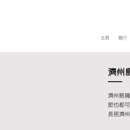
主頁
簡介
​濟
濟州島擁
節也都可
長居濟州