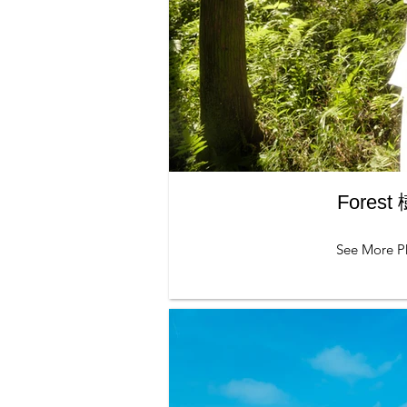
Forest
See More P