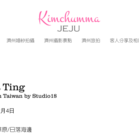
濟州婚紗拍攝
濟州攝影景點
濟州旅拍
客人分享及相
 Ting
m Taiwan by Studio18
2月4日
草原/日落海邊