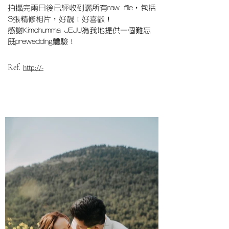
拍攝完兩日後已經收到曬所有raw file，包括
3張精修相片，好靚！好喜歡！
感謝Kimchumma JEJU為我地提供一個難忘
既prewedding體驗！
Ref.
http://-