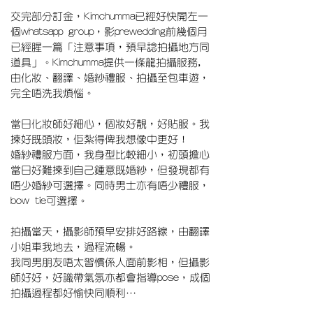
交完部分訂金，Kimchumma已經好快開左一
個whatsapp group，影prewedding前幾個月
已經腥一篇「注意事項，預早諗拍攝地方同
道具」。Kimchumma提供一條龍拍攝服務,
由化妝、翻譯、婚紗禮服、拍攝至包車遊，
完全唔洗我煩惱。
當日化妝師好細心，個妝好靚，好貼服。我
揀好既頭妝，佢紮得俾我想像中更好！
婚紗禮服方面，我身型比較細小，初頭擔心
當日好難揀到自己鍾意既婚紗，但發現都有
唔少婚紗可選擇。同時男士亦有唔少禮服，
bow tie可選擇。
拍攝當天，攝影師預早安排好路線，由翻譯
小姐車我地去，過程流暢。
我同男朋友唔太習慣係人面前影相，但攝影
師好好，好識帶氣氛亦都會指導pose，成個
拍攝過程都好愉快同順利…