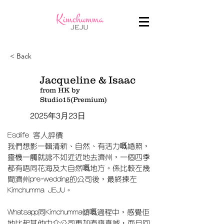
< Back
Jacqueline & Isaac
from HK by
Studio15(Premium)
2025年3月23日
Esdlife 客人評價
我們想影一輯清新、自然、有活力嘅婚照，
靈機一觸就諗不如近近地去濟州，一個四季
都有唔同花海及大自然嘅地方。係比較左幾
間濟州pre-wedding的公司後，最終揀左
Kimchumma JEJU。
Whatsapp同Kimchumma傾嘅過程中，感覺佢
地比起其他中介公司更加直爽真誠，而且回