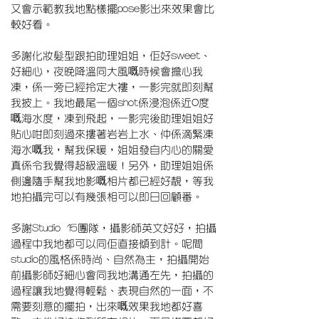
又會示範教我地點樣擺pose影出來效果會比
較好看。
多謝化妝髮型跟拍助理姐姐，佢好sweet、
好細心，夜晚降溫同大風嘅時候會擔心我
凍，係一旁已經拎定大褸，一影完就即刻幫
我披上。我地最尾一個shot係浸泡係近0度
嘅海水度，凍到飛起，一影完後助理姐姐好
貼心咁即刻過來摟著岩岩上水、仲係滴緊凍
海水嘅我，幫我保暖，姐姐發自內心的關愛
真係令我覺得超級溫暖！另外，助理姐姐係
側邊隨手幫我地影嘅相片都已經好靚，等我
地拍攝完可以有幾張相可以即日回顧番。
多謝Studio 15團隊，攝影師英文好好，拍攝
過程中我地都可以同佢直接傾到計。呢間
studio的風格係時尚、自然為主，拍攝開始
前攝影師好細心會同我地溝通左先，拍攝的
過程讓我地覺得輕鬆、表現自然的一面，不
需要刻意的擺拍，出來嘅效果我地都好喜