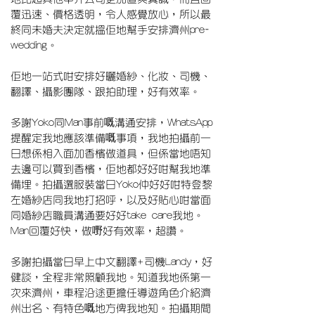
覆迅速、價格透明，令人感覺放心，所以最
終同未婚夫決定就搵佢地幫手安排濟州pre-
wedding。
佢地一站式咁安排好曬婚紗、化妝、司機、
翻譯、攝影團隊、跟拍助理，好有效率。
多謝Yoko同Man事前嘅溝通安排，WhatsApp
提醒定我地應該準備嘅事項，我地拍攝前一
日想係相入面加香檳做道具，但係當地唔知
去邊可以買到香檳，佢地都好好咁幫我地準
備埋。拍攝選服裝當日Yoko仲好好咁特登黎
左婚紗店同我地打招呼，以及好貼心咁當面
同婚紗店職員溝通要好好take care我地。
Man回覆好快，做嘢好有效率，超讚。
多謝拍攝當日早上中文翻譯+司機Landy，好
健談，全程非常照顧我地。知道我地係第一
次來濟州，車程沿途更擔任導遊角色介紹濟
州出名、有特色嘅地方俾我地知。拍攝期間