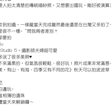
要人拍太清楚的傳統婚紗照，又想要出國玩，剛好被演算
妝到拍攝，一條龍當天完成雖然最後還是在台灣又多拍了
是很不一樣~“問我兩者差別？
都要拍
ju
tudio 5，攝影師夫婦超可愛
多送了很多美照♥
下來滿累的，但氣氛很輕鬆、很好玩！照片成果非常滿意
美，有山、有海、四季又有不同的花》秋天可以拍波波草
吃
拍邊玩~
進相簿的遺珠
禮當天來解鎖囉～