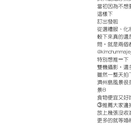
當初因為不想
這樣下
訂出發啦
從選禮服、化
較下來真的還
問，就是兩個
@kimchummaje
特別想推ー下 S
雙機攝影，還
雖然一整天拍
濟州島風景很
景8
食物便宜又好
③推薦大家邊
放上幾張沒收
更多的就等婚