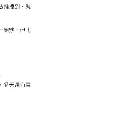
法推播到，就
一組炒，但比
~
，冬天還有雪