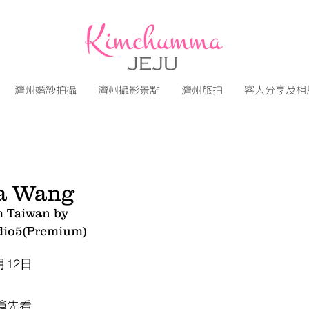
濟州婚紗拍攝
濟州攝影景點
濟州旅拍
客人分享及相
a Wang
m Taiwan by
dio5(Premium)
月12日
搶先看