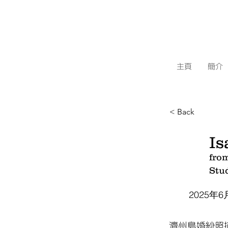
主頁
簡介
< Back
Is
fro
Stu
2025年6
濟州島婚紗照