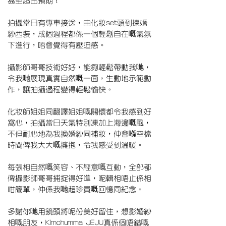
甚至超出預期！
拍攝當日有專車接送，由化妝set頭到揀婚
紗西裝，成個過程都係一個輕鬆自在嘅氣氛
下進行，唔會覺得有壓迫感。
攝影師哥哥技術好好，能夠輕鬆帶動我哋，
令我哋展現真實自然嘅一面，生動地示範動
作，讓拍攝過程變得輕鬆愉快。
化妝師姐姐同翻譯姐姐嘅關懷都令我感到好
窩心，拍攝當日天氣特別凍加上海邊嘅風，
不但耐心地為我換婚紗同補妝，仲會喺空檔
時間俾我大大嘅擁抱，令我感受到溫暖。
每張相自然嘅笑容、不經意嘅互動，全部都
俾攝影師哥哥捕捉得好準，呢輯相唔止係相
咁簡單，仲係我哋超珍貴嘅回憶同紀念。
多謝你哋用鏡頭將呢份美好留住，想影婚紗
相嘅朋友，Kimchumma JEJU真係個唔錯嘅